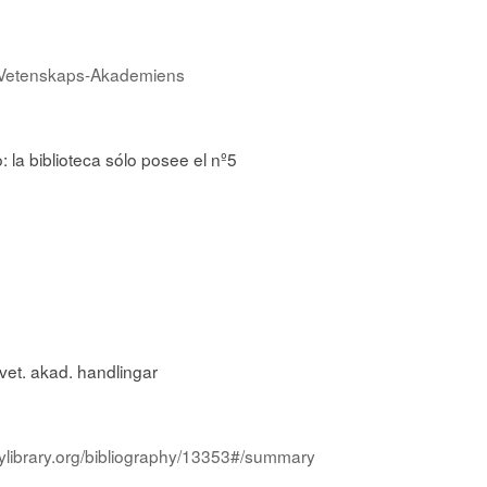
 Vetenskaps-Akademiens
 la biblioteca sólo posee el nº5
 vet. akad. handlingar
itylibrary.org/bibliography/13353#/summary