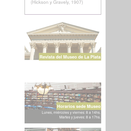
(Hickson y Gravely, 1907)
Revista del Museo de La Plata
Horarios sede Museo
Lunes, miércoles y viernes: 8 a 14hs.
Martes y jueves: 8 a 17hs.