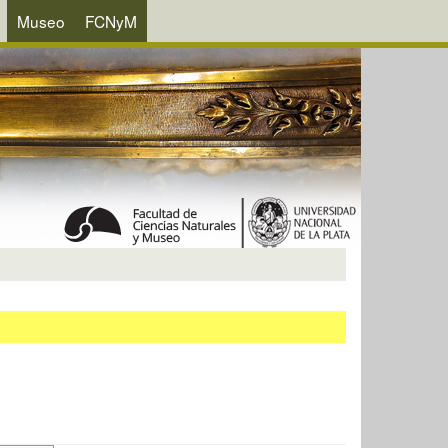
Museo
FCNyM