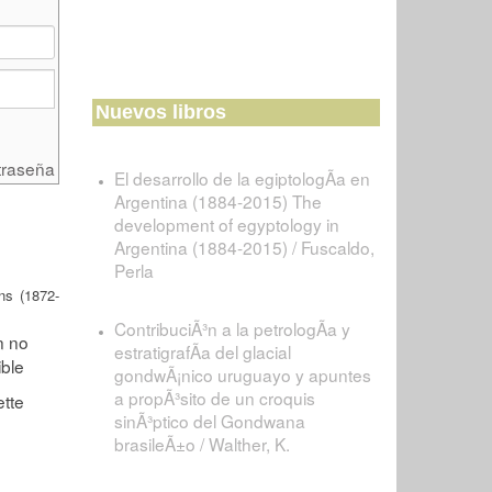
Nuevos libros
traseña
El desarrollo de la egiptologÃ­a en
Argentina (1884-2015) The
development of egyptology in
Argentina (1884-2015) / Fuscaldo,
Perla
s (1872-
ContribuciÃ³n a la petrologÃ­a y
estratigrafÃ­a del glacial
gondwÃ¡nico uruguayo y apuntes
a propÃ³sito de un croquis
sinÃ³ptico del Gondwana
brasileÃ±o / Walther, K.