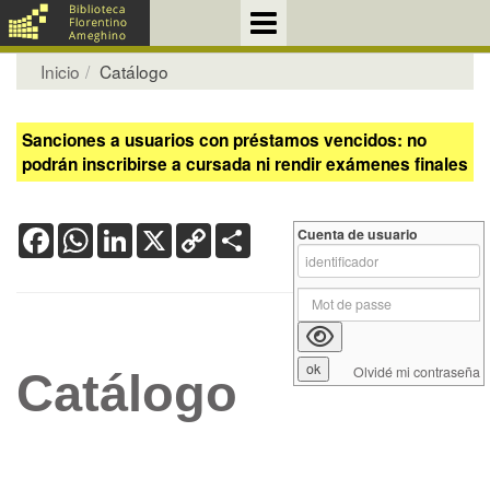
Inicio
Catálogo
Sanciones a usuarios con préstamos vencidos: no
podrán inscribirse a cursada ni rendir exámenes finales
Facebook
WhatsApp
LinkedIn
X
Copy
Share
Cuenta de usuario
Link
Olvidé mi contraseña
Catálogo