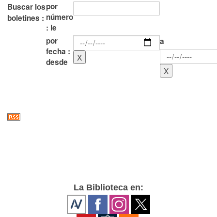
por
Buscar los
número
boletines :
: le
por
a
fecha :
desde
La Biblioteca en: