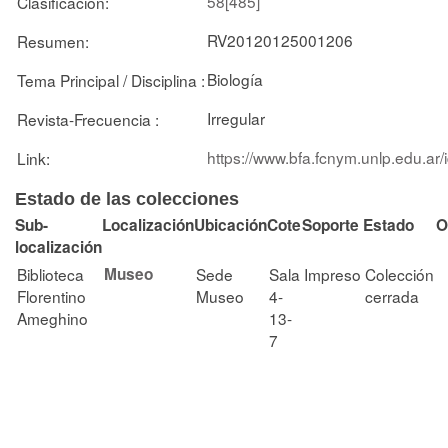
58[485]
Clasificación:
RV20120125001206
Resumen:
Biología
Tema Principal / Disciplina :
Irregular
Revista-Frecuencia :
https://www.bfa.fcnym.unlp.edu.ar
Link:
Estado de las colecciones
Sub-
Localización
Ubicación
Cote
Soporte
Estado
O
localización
Biblioteca
Museo
Sede
Sala
Impreso
Colección
Florentino
Museo
4-
cerrada
Ameghino
13-
7