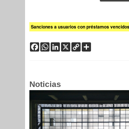
Sanciones a usuarios con préstamos vencidos:
Facebook
WhatsApp
LinkedIn
X
Copy
Share
Link
Noticias