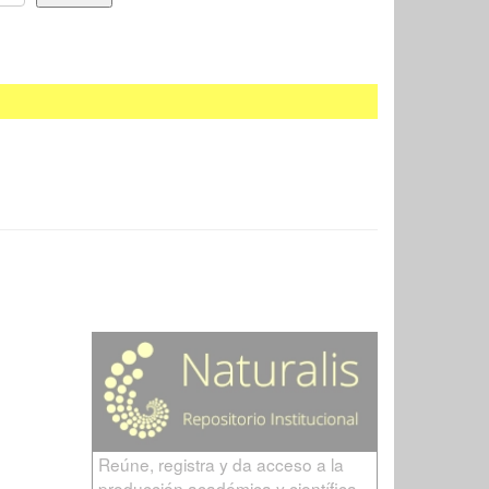
Reúne, registra y da acceso a la
producción académica y científica