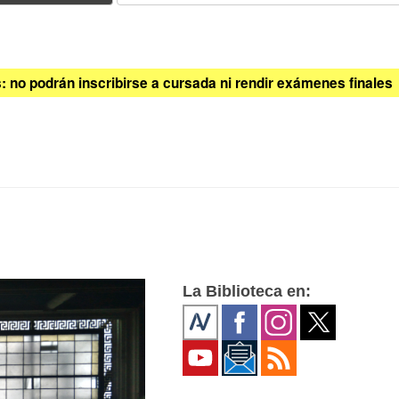
 no podrán inscribirse a cursada ni rendir exámenes finales
La Biblioteca en: