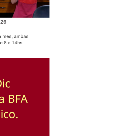
026
 de mes, ambas
e 8 a 14hs.