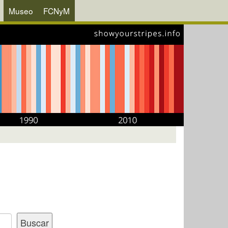
Museo
FCNyM