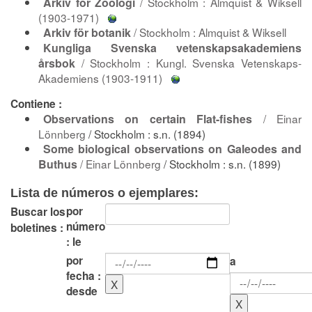
Arkiv för Zoologi
/ Stockholm : Almquist & Wiksell
(1903-1971)
Arkiv för botanik
/ Stockholm : Almquist & Wiksell
Kungliga Svenska vetenskapsakademiens
årsbok
/ Stockholm : Kungl. Svenska Vetenskaps-
Akademiens (1903-1911)
Contiene :
Observations on certain Flat-fishes
/
Einar
Lönnberg
/ Stockholm : s.n. (1894)
Some biological observations on Galeodes and
Buthus
/
Einar Lönnberg
/ Stockholm : s.n. (1899)
Lista de números o ejemplares:
por
Buscar los
número
boletines :
: le
por
a
fecha :
desde