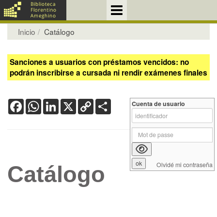
Inicio
Catálogo
Sanciones a usuarios con préstamos vencidos: no
podrán inscribirse a cursada ni rendir exámenes finales
Facebook
WhatsApp
LinkedIn
X
Copy
Share
Cuenta de usuario
Link
Olvidé mi contraseña
Catálogo