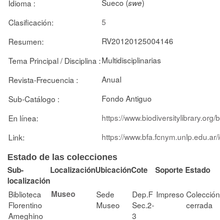
Sueco (
)
Idioma :
swe
5
Clasificación:
RV20120125004146
Resumen:
Multidisciplinarias
Tema Principal / Disciplina :
Anual
Revista-Frecuencia :
Fondo Antiguo
Sub-Catálogo :
https://www.biodiversitylibrary.or
En línea:
https://www.bfa.fcnym.unlp.edu.ar
Link:
Estado de las colecciones
Sub-
Localización
Ubicación
Cote
Soporte
Estado
localización
Biblioteca
Museo
Sede
Dep.F
Impreso
Colección
Florentino
Museo
Sec.2-
cerrada
Ameghino
3