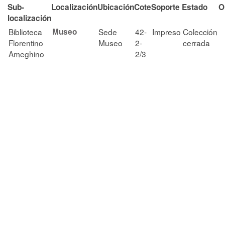
Sub-
Localización
Ubicación
Cote
Soporte
Estado
O
localización
Biblioteca
Museo
Sede
42-
Impreso
Colección
Florentino
Museo
2-
cerrada
Ameghino
2/3