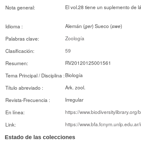
El vol.28 tiene un suplemento de 
Nota general:
Alemán (
) Sueco (
)
Idioma :
ger
swe
Zoología
Palabras clave:
59
Clasificación:
RV20120125001561
Resumen:
Biología
Tema Principal / Disciplina :
Ark. zool.
Título abreviado :
Irregular
Revista-Frecuencia :
https://www.biodiversitylibrary.or
En línea:
https://www.bfa.fcnym.unlp.edu.ar
Link:
Estado de las colecciones