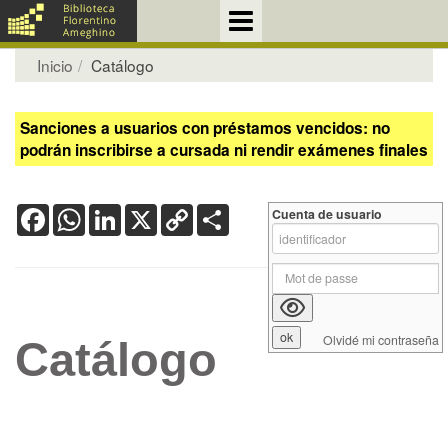
Inicio
Catálogo
Sanciones a usuarios con préstamos vencidos: no
podrán inscribirse a cursada ni rendir exámenes finales
Facebook
WhatsApp
LinkedIn
X
Copy
Share
Cuenta de usuario
Link
Olvidé mi contraseña
Catálogo