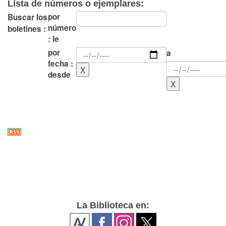
Lista de números o ejemplares:
por
Buscar los
número
boletines :
: le
por
a
fecha :
desde
La Biblioteca en: