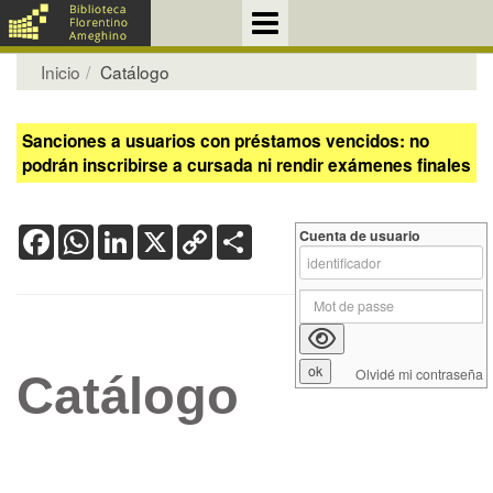
Inicio
Catálogo
Sanciones a usuarios con préstamos vencidos: no
podrán inscribirse a cursada ni rendir exámenes finales
Facebook
WhatsApp
LinkedIn
X
Copy
Share
Cuenta de usuario
Link
Olvidé mi contraseña
Catálogo