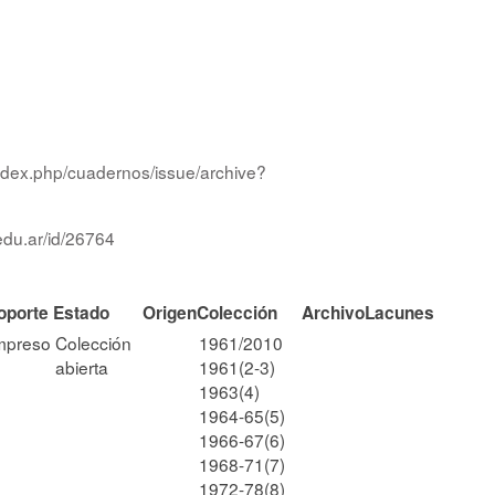
/index.php/cuadernos/issue/archive?
edu.ar/id/26764
oporte
Estado
Origen
Colección
Archivo
Lacunes
mpreso
Colección
1961/2010
abierta
1961(2-3)
1963(4)
1964-65(5)
1966-67(6)
1968-71(7)
1972-78(8)