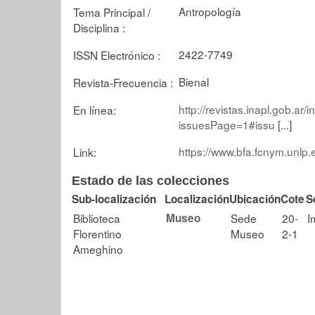
Antropología
Tema Principal /
Disciplina :
2422-7749
ISSN Electrónico :
Bienal
Revista-Frecuencia :
http://revistas.inapl.gob.ar
En línea:
issuesPage=1#issu
[...]
https://www.bfa.fcnym.unlp.
Link:
Estado de las colecciones
Sub-localización
Localización
Ubicación
Cote
S
Biblioteca
Museo
Sede
20-
I
Florentino
Museo
2-1
Ameghino