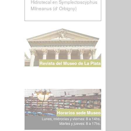
Hidrotecal en Symplectoscyphus
Milneanus (d' Orbigny)
Revista del Museo de La Plata
Horarios sede Museo
Lunes, miércoles y viernes: 8 a 14hs.
Martes y jueves: 8 a 17hs.