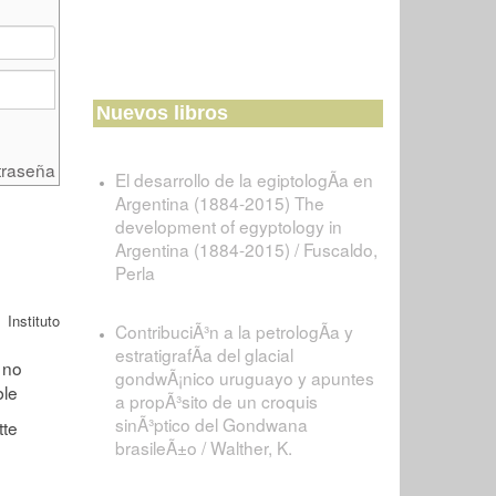
Nuevos libros
traseña
El desarrollo de la egiptologÃ­a en
Argentina (1884-2015) The
development of egyptology in
Argentina (1884-2015) / Fuscaldo,
Perla
Instituto
ContribuciÃ³n a la petrologÃ­a y
estratigrafÃ­a del glacial
gondwÃ¡nico uruguayo y apuntes
a propÃ³sito de un croquis
sinÃ³ptico del Gondwana
brasileÃ±o / Walther, K.