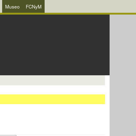
Museo
FCNyM