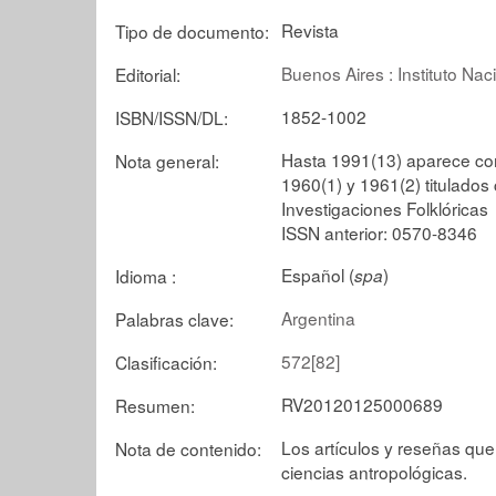
Revista
Tipo de documento:
Buenos Aires : Instituto N
Editorial:
1852-1002
ISBN/ISSN/DL:
Hasta 1991(13) aparece com
Nota general:
1960(1) y 1961(2) titulados
Investigaciones Folklóricas
ISSN anterior: 0570-8346
Español (
)
Idioma :
spa
Argentina
Palabras clave:
572[82]
Clasificación:
RV20120125000689
Resumen:
Los artículos y reseñas que
Nota de contenido:
ciencias antropológicas.