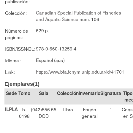
publicación:
Canadian Special Publication of Fisheries
Colección:
and Aquatic Science
num. 106
629 p.
Número de
páginas:
978-0-660-13259-4
ISBN/ISSN/DL:
Español (
)
Idioma :
spa
https://www.bfa.fcnym.unlp.edu.ar/id/41701
Link:
Ejemplares(1)
Tomo
Sala
Colección
Signatura
Tipo
med
ILPLA
b-
(042)556.55
Libro
Fondo
1
Cons
0198
DOD
general
en S