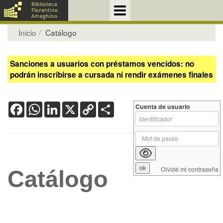
Inicio
Catálogo
Sanciones a usuarios con préstamos vencidos: no
podrán inscribirse a cursada ni rendir exámenes finales
Facebook
WhatsApp
LinkedIn
X
Copy
Share
Cuenta de usuario
Link
Olvidé mi contraseña
Catálogo