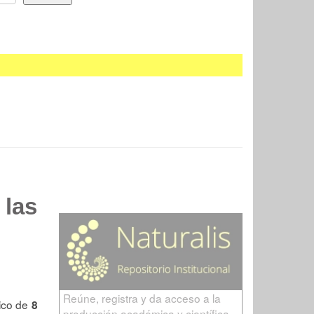
 las
Reúne, registra y da acceso a la
lico de
8
producción académica y científica