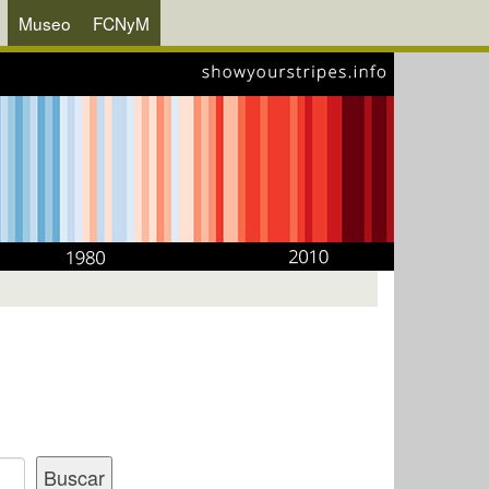
Museo
FCNyM