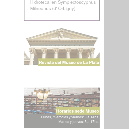
Hidrotecal en Symplectoscyphus
Milneanus (d' Orbigny)
Revista del Museo de La Plata
Horarios sede Museo
Lunes, miércoles y viernes: 8 a 14hs.
Martes y jueves: 8 a 17hs.