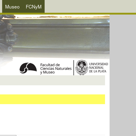
Museo
FCNyM