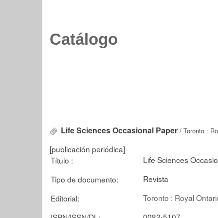
Catálogo
Life Sciences Occasional Paper
/ Toronto : R
[publicación periódica]
Life Sciences Occasi
Título :
Revista
Tipo de documento:
Toronto : Royal Onta
Editorial:
0082-5107
ISBN/ISSN/DL: