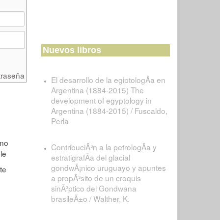
Nuevos libros
traseña
El desarrollo de la egiptologÃ­a en
Argentina (1884-2015) The
development of egyptology in
Argentina (1884-2015) / Fuscaldo,
Perla
ContribuciÃ³n a la petrologÃ­a y
estratigrafÃ­a del glacial
gondwÃ¡nico uruguayo y apuntes
a propÃ³sito de un croquis
sinÃ³ptico del Gondwana
brasileÃ±o / Walther, K.