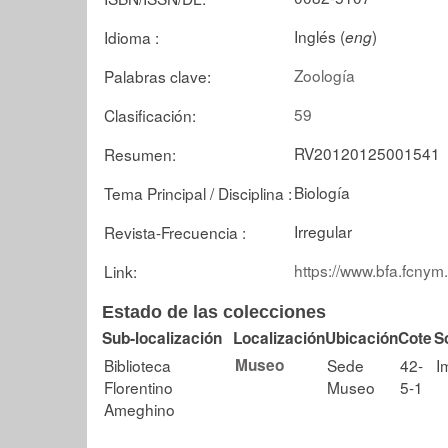
Inglés (
)
Idioma :
eng
Zoología
Palabras clave:
59
Clasificación:
RV20120125001541
Resumen:
Biología
Tema Principal / Disciplina :
Irregular
Revista-Frecuencia :
https://www.bfa.fcnym
Link:
Estado de las colecciones
Sub-localización
Localización
Ubicación
Cote
S
Biblioteca
Museo
Sede
42-
I
Florentino
Museo
5-1
Ameghino