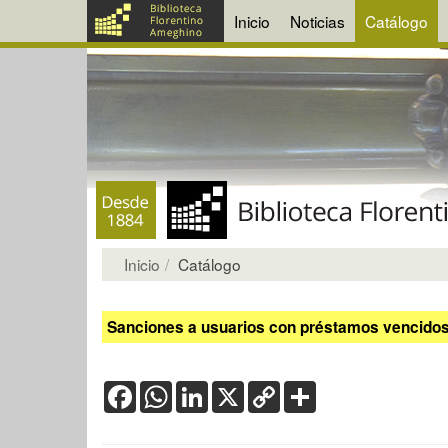
Inicio
Noticias
Catálogo
Inicio
Catálogo
Sanciones a usuarios con préstamos vencidos:
Facebook
WhatsApp
LinkedIn
X
Copy
Share
Link