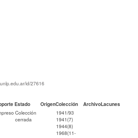
.unlp.edu.ar/id/27616
oporte
Estado
Origen
Colección
Archivo
Lacunes
mpreso
Colección
1941/93
cerrada
1941(7)
1944(8)
1968(11-