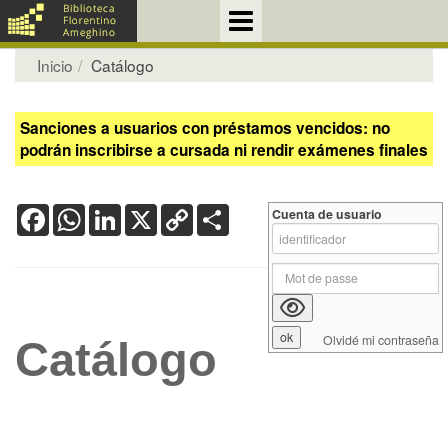
Inicio
Catálogo
Sanciones a usuarios con préstamos vencidos: no
podrán inscribirse a cursada ni rendir exámenes finales
Facebook
WhatsApp
LinkedIn
X
Copy
Share
Cuenta de usuario
Link
Olvidé mi contraseña
Catálogo