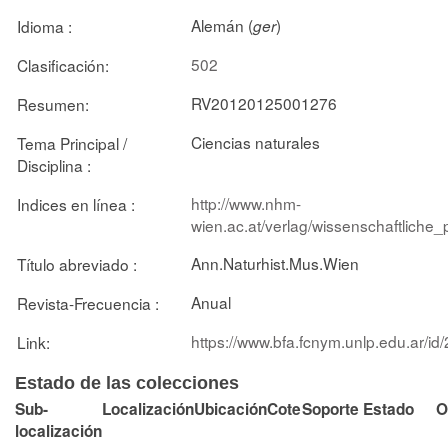
Alemán (
)
Idioma :
ger
502
Clasificación:
RV20120125001276
Resumen:
Ciencias naturales
Tema Principal /
Disciplina :
http://www.nhm-
Indices en línea :
wien.ac.at/verlag/wissenschaftliche_
Ann.Naturhist.Mus.Wien
Título abreviado :
Anual
Revista-Frecuencia :
https://www.bfa.fcnym.unlp.edu.ar/id
Link:
Estado de las colecciones
Sub-
Localización
Ubicación
Cote
Soporte
Estado
O
localización