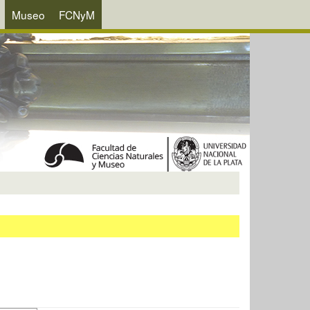
Museo
FCNyM