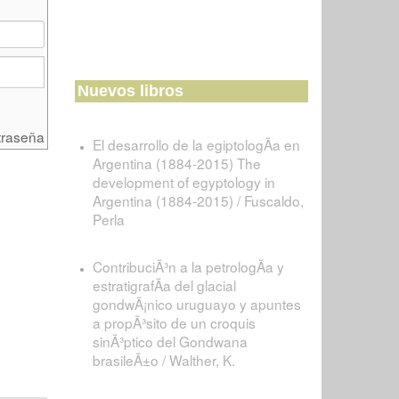
Nuevos libros
traseña
El desarrollo de la egiptologÃ­a en
Argentina (1884-2015) The
development of egyptology in
Argentina (1884-2015) / Fuscaldo,
Perla
ContribuciÃ³n a la petrologÃ­a y
estratigrafÃ­a del glacial
gondwÃ¡nico uruguayo y apuntes
a propÃ³sito de un croquis
sinÃ³ptico del Gondwana
brasileÃ±o / Walther, K.