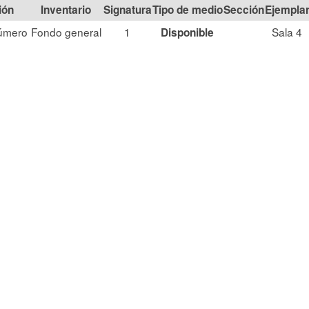
ión
Signatura
Tipo de medio
Sección
úmero
Fondo general
1
Sala 4
Disponible