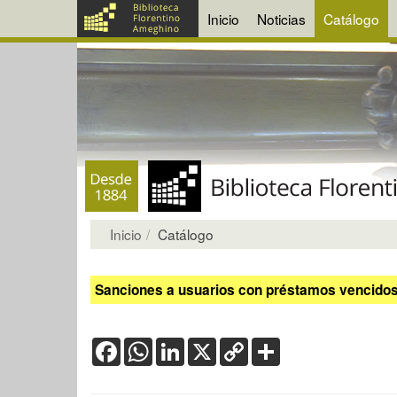
Inicio
Noticias
Catálogo
Inicio
Catálogo
Sanciones a usuarios con préstamos vencidos:
Facebook
WhatsApp
LinkedIn
X
Copy
Share
Link