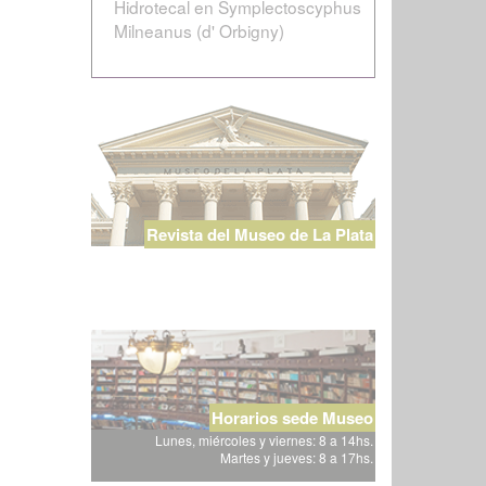
Hidrotecal en Symplectoscyphus
Milneanus (d' Orbigny)
Revista del Museo de La Plata
Horarios sede Museo
Lunes, miércoles y viernes: 8 a 14hs.
Martes y jueves: 8 a 17hs.