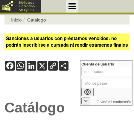
Inicio
Catálogo
Sanciones a usuarios con préstamos vencidos: no
podrán inscribirse a cursada ni rendir exámenes finales
Facebook
WhatsApp
LinkedIn
X
Copy
Share
Cuenta de usuario
Link
Olvidé mi contraseña
Catálogo