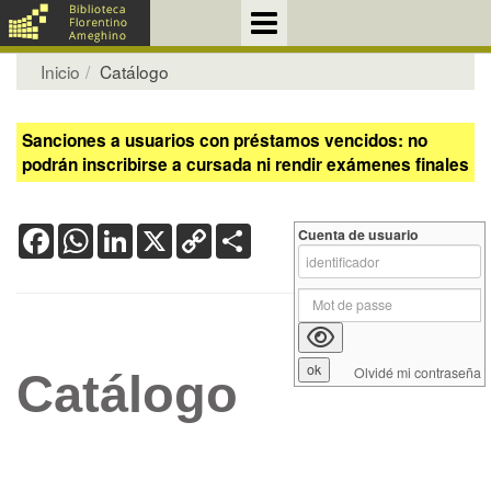
Inicio
Catálogo
Sanciones a usuarios con préstamos vencidos: no
podrán inscribirse a cursada ni rendir exámenes finales
Facebook
WhatsApp
LinkedIn
X
Copy
Share
Cuenta de usuario
Link
Olvidé mi contraseña
Catálogo