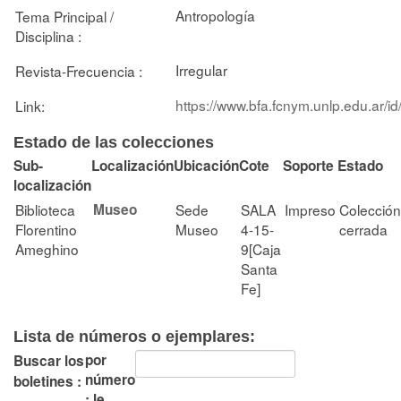
Antropología
Tema Principal /
Disciplina :
Irregular
Revista-Frecuencia :
https://www.bfa.fcnym.unlp.edu.ar/i
Link:
Estado de las colecciones
Sub-
Localización
Ubicación
Cote
Soporte
Estado
localización
Biblioteca
Museo
Sede
SALA
Impreso
Colección
Florentino
Museo
4-15-
cerrada
Ameghino
9[Caja
Santa
Fe]
Lista de números o ejemplares:
por
Buscar los
número
boletines :
: le