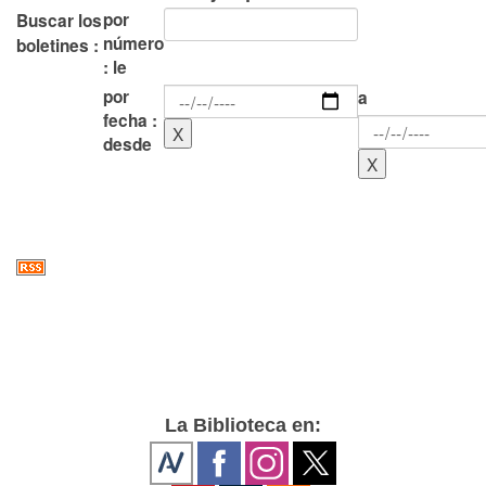
por
Buscar los
número
boletines :
: le
por
a
fecha :
desde
La Biblioteca en: