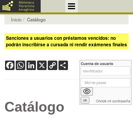
Inicio
Catálogo
Sanciones a usuarios con préstamos vencidos: no
podrán inscribirse a cursada ni rendir exámenes finales
Facebook
WhatsApp
LinkedIn
X
Copy
Share
Cuenta de usuario
Link
Olvidé mi contraseña
Catálogo