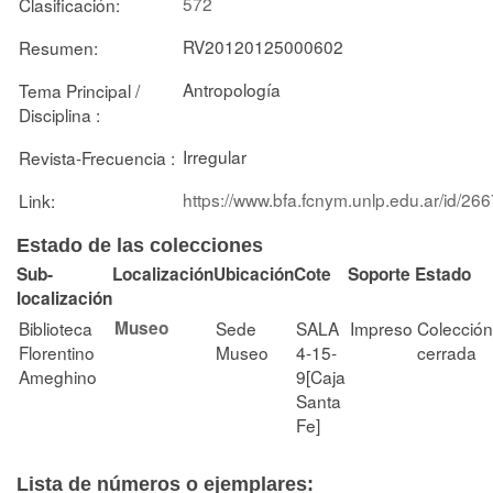
572
Clasificación:
RV20120125000602
Resumen:
Antropología
Tema Principal /
Disciplina :
Irregular
Revista-Frecuencia :
https://www.bfa.fcnym.unlp.edu.ar/id/26
Link:
Estado de las colecciones
Sub-
Localización
Ubicación
Cote
Soporte
Estado
localización
Biblioteca
Museo
Sede
SALA
Impreso
Colección
Florentino
Museo
4-15-
cerrada
Ameghino
9[Caja
Santa
Fe]
Lista de números o ejemplares: