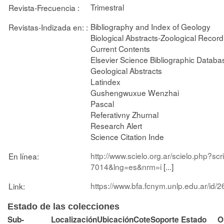
Trimestral
Revista-Frecuencia :
Bibliography and Index of Geology
Revistas-Indizada en: :
Biological Abstracts-Zoological Record
Current Contents
Elsevier Science Bibliographic Databa
Geological Abstracts
Latindex
Gushengwuxue Wenzhai
Pascal
Referativny Zhurnal
Research Alert
Science Citation Inde
http://www.scielo.org.ar/scielo.php?sc
En línea:
7014&lng=es&nrm=i
[...]
https://www.bfa.fcnym.unlp.edu.ar/id/
Link:
Estado de las colecciones
Sub-
Localización
Ubicación
Cote
Soporte
Estado
O