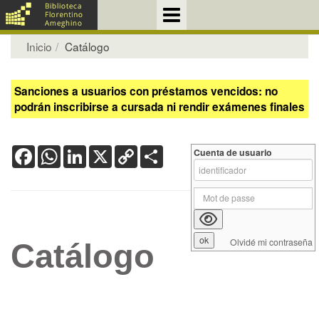
Inicio
Catálogo
Sanciones a usuarios con préstamos vencidos: no
podrán inscribirse a cursada ni rendir exámenes finales
Facebook
WhatsApp
LinkedIn
X
Copy
Share
Cuenta de usuario
Link
Olvidé mi contraseña
Catálogo