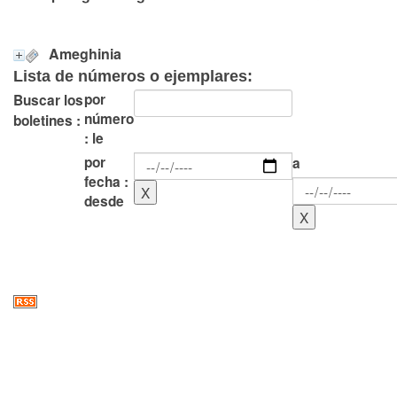
Ameghinia
Lista de números o ejemplares:
por
Buscar los
número
boletines :
: le
por
a
fecha :
desde