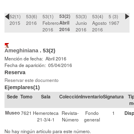
52(1)
53(6)
53(1)
53(2)
53(3)
53(4)
5 (3)
2015
2016
Febrero
Abril
Junio
Agosto
1967
2016
2016
2016
2016
Ameghiniana
.
53(2)
Mención de fecha: Abril 2016
Fecha de aparición: 05/04/2016
Reserva
Reservar este documento
Ejemplares(1)
Tomo
Sala
Colección
Signatura
Ti
m
Museo
7621
Hemeroteca
Revista-
Fondo
1
Disp
21-3/4-1
Número
general
No hay ningún artículo para este número.