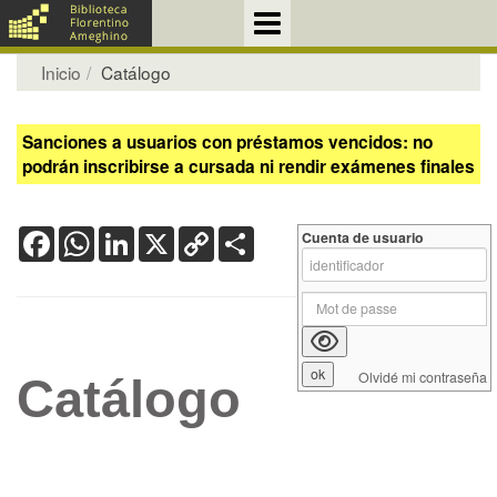
Inicio
Catálogo
Sanciones a usuarios con préstamos vencidos: no
podrán inscribirse a cursada ni rendir exámenes finales
Facebook
WhatsApp
LinkedIn
X
Copy
Share
Cuenta de usuario
Link
Olvidé mi contraseña
Catálogo