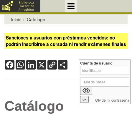
Inicio
Catálogo
Sanciones a usuarios con préstamos vencidos: no
podrán inscribirse a cursada ni rendir exámenes finales
Facebook
WhatsApp
LinkedIn
X
Copy
Share
Cuenta de usuario
Link
Olvidé mi contraseña
Catálogo