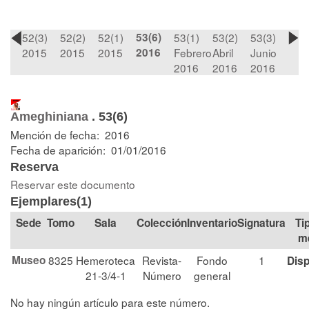
52(3)
52(2)
52(1)
53(6)
53(1)
53(2)
53(3)
2015
2015
2015
2016
Febrero
Abril
Junio
2016
2016
2016
Ameghiniana
.
53(6)
Mención de fecha: 2016
Fecha de aparición: 01/01/2016
Reserva
Reservar este documento
Ejemplares(1)
Tomo
Sala
Colección
Signatura
Ti
m
Museo
8325
Hemeroteca
Revista-
Fondo
1
Disp
21-3/4-1
Número
general
No hay ningún artículo para este número.