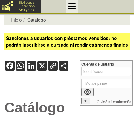
Inicio
Catálogo
Sanciones a usuarios con préstamos vencidos: no
podrán inscribirse a cursada ni rendir exámenes finales
Facebook
WhatsApp
LinkedIn
X
Copy
Share
Cuenta de usuario
Link
Olvidé mi contraseña
Catálogo