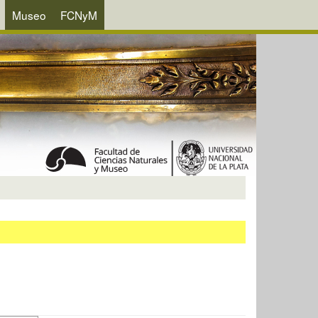
Museo
FCNyM