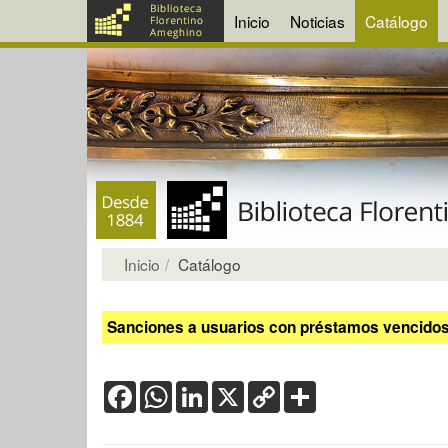
Inicio
Noticias
Catálogo
Inicio
Catálogo
Sanciones a usuarios con préstamos vencidos:
Facebook
WhatsApp
LinkedIn
X
Copy
Share
Link