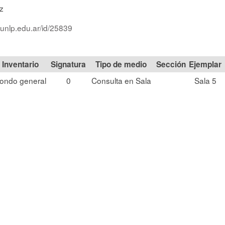
z
.unlp.edu.ar/id/25839
Signatura
Tipo de medio
Sección
ondo general
0
Consulta en Sala
Sala 5