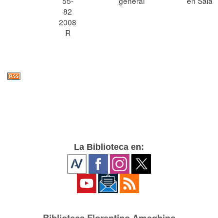
55-
general
en Sala
82
2008
R
La Biblioteca en:
Biblioteca Florentino Ameghino