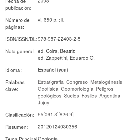
2008
Fecha de
publicación:
vi, 650 p. : il.
Número de
páginas:
978-987-22403-2-5
ISBN/ISSN/DL:
ed. Coira, Beatriz
Nota general:
ed. Zappettini, Eduardo O.
Español (
)
Idioma :
spa
Estratigrafía
Congreso
Metalogénesis
Palabras
Geofísica
Geomorfología
Peligros
clave:
geológicos
Suelos
Fósiles
Argentina
Jujuy
55[061.3][826.9]
Clasificación:
20120124030356
Resumen:
Geología
Tema Principal