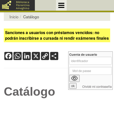
Inicio
Catálogo
Sanciones a usuarios con préstamos vencidos: no
podrán inscribirse a cursada ni rendir exámenes finales
Facebook
WhatsApp
LinkedIn
X
Copy
Share
Cuenta de usuario
Link
Olvidé mi contraseña
Catálogo