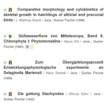
Comparative morphology and cytokinetics of
skeletal growth in hatchlings of altricial and precocial
birds
/
J. Matthias Starck
/ Jena : Gustav Fischer (1996)
Süßwasserflora von Mitteleuropa, Band 9.
Chlorophyta I: Phytomonadina
/
Hanus Ettl
/ Jena : Gustav
Fischer (1983)
Zum Übergipfelungsprozeß
Entwicklungsphysiologische experimente an
Selaginella Martensii
/
Heinz Rzehak
/ Jena : Gustav Fischer
(1956)
Die gattung Stachyodes
/
Othmar Kühn
/ Jena :
Gustav Fischer (1942)