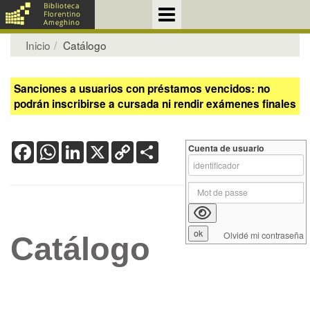
Inicio
Catálogo
Sanciones a usuarios con préstamos vencidos: no
podrán inscribirse a cursada ni rendir exámenes finales
Facebook
WhatsApp
LinkedIn
X
Copy
Share
Cuenta de usuario
Link
Olvidé mi contraseña
Catálogo