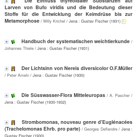
Die Einfluss thyreoidaler Substanzen auf
Larven von Bufo viridis und die Bedeutung dieser
Stoffe für die Entwicklung der Keimdrüse bis zur
Metamorphose
/
Willy Krichel
/ Jena : Gustav Fischer (1931)
Handbuch der systematischen weichtierkunde
/
Johannes Thiele
/ Jena : Gustav Fischer (1931)
Der Lichtsinn von Nereis diversicolor O.F.Müller
/
Peter Ameln
/ Jena : Gustav Fischer (1930)
Die Süsswasser-Flora Mitteleuropas
/
A. Pascher
/
Jena : Gustav Fischer (1930-1932)
Strombomonas, nouveau genre d'Euglénacées
(Trachelomonas Ehrb. pro parte)
/
Georges Deflandre
/ Jena :
Gustav Fischer (1930)