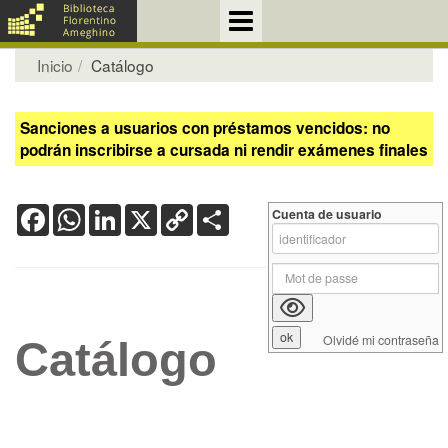
Inicio
Catálogo
Sanciones a usuarios con préstamos vencidos: no
podrán inscribirse a cursada ni rendir exámenes finales
Facebook
WhatsApp
LinkedIn
X
Copy
Share
Cuenta de usuario
Link
Olvidé mi contraseña
Catálogo