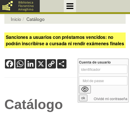
Inicio
Catálogo
Sanciones a usuarios con préstamos vencidos: no
podrán inscribirse a cursada ni rendir exámenes finales
Facebook
WhatsApp
LinkedIn
X
Copy
Share
Cuenta de usuario
Link
Olvidé mi contraseña
Catálogo