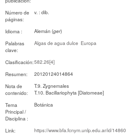
publicación:
v. : dib.
Número de
páginas:
Alemán (
)
Idioma :
ger
Algas de agua dulce
Europa
Palabras
clave:
582.26[4]
Clasificación:
20120124014864
Resumen:
T.9. Zygnemales
Nota de
T.10. Bacillariophyta [Diatomeae]
contenido:
Botánica
Tema
Principal /
Disciplina :
https://www.bfa.fcnym.unlp.edu.ar/id/14860
Link: