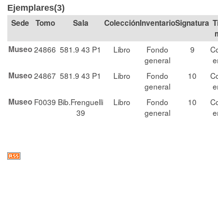
Ejemplares(3)
Tomo
Sala
Colección
Signatura
T
Museo
24866
581.9 43 P1
Libro
Fondo
9
Co
general
e
Museo
24867
581.9 43 P1
Libro
Fondo
10
Co
general
e
Museo
F0039
Bib.Frenguelli
Libro
Fondo
10
Co
39
general
e