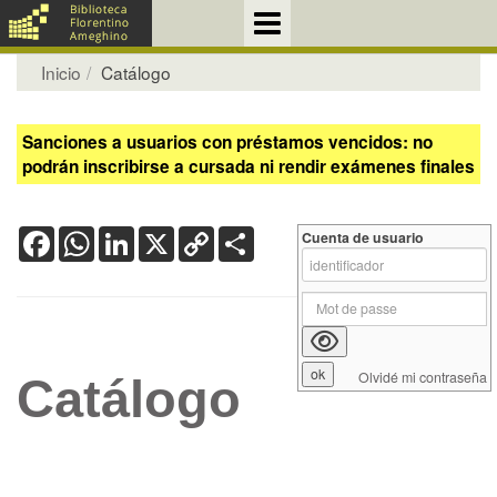
Inicio
Catálogo
Sanciones a usuarios con préstamos vencidos: no
podrán inscribirse a cursada ni rendir exámenes finales
Facebook
WhatsApp
LinkedIn
X
Copy
Share
Cuenta de usuario
Link
Olvidé mi contraseña
Catálogo