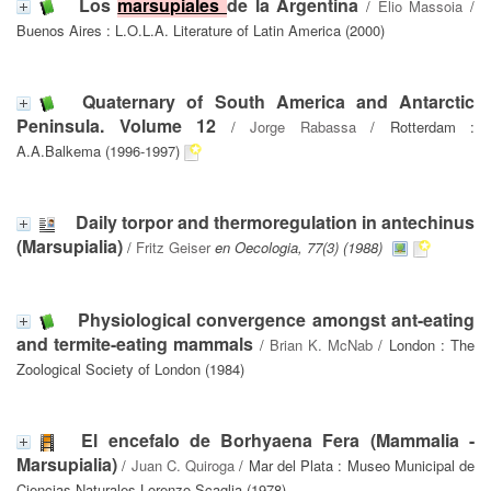
Los
marsupiales
de la Argentina
/
Elio Massoia
/
Buenos Aires : L.O.L.A. Literature of Latin America (2000)
Quaternary of South America and Antarctic
Peninsula. Volume 12
/
Jorge Rabassa
/ Rotterdam :
A.A.Balkema (1996-1997)
Daily torpor and thermoregulation in antechinus
(Marsupialia)
/
Fritz Geiser
en Oecologia, 77(3) (1988)
Physiological convergence amongst ant-eating
and termite-eating mammals
/
Brian K. McNab
/ London : The
Zoological Society of London (1984)
El encefalo de Borhyaena Fera (Mammalia -
Marsupialia)
/
Juan C. Quiroga
/ Mar del Plata : Museo Municipal de
Ciencias Naturales Lorenzo Scaglia (1978)