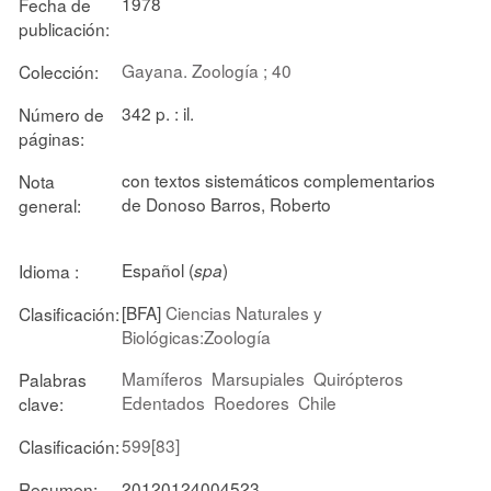
1978
Fecha de
publicación:
Gayana. Zoología ; 40
Colección:
342 p. : il.
Número de
páginas:
con textos sistemáticos complementarios
Nota
de Donoso Barros, Roberto
general:
Español (
)
Idioma :
spa
[BFA]
Ciencias Naturales y
Clasificación:
Biológicas:Zoología
Mamíferos
Marsupiales
Quirópteros
Palabras
Edentados
Roedores
Chile
clave:
599[83]
Clasificación:
20120124004523
Resumen: