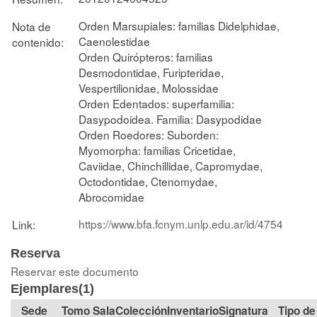
Orden Marsupiales: familias Didelphidae,
Nota de
Caenolestidae
contenido:
Orden Quirópteros: familias
Desmodontidae, Furipteridae,
Vespertilionidae, Molossidae
Orden Edentados: superfamilia:
Dasypodoidea. Familia: Dasypodidae
Orden Roedores: Suborden:
Myomorpha: familias Cricetidae,
Caviidae, Chinchillidae, Capromydae,
Octodontidae, Ctenomydae,
Abrocomidae
https://www.bfa.fcnym.unlp.edu.ar/id/4754
Link:
Reserva
Reservar este documento
Ejemplares(1)
Tomo
Sala
Colección
Signatura
Tipo de