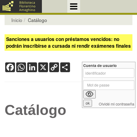
Inicio
Catálogo
Sanciones a usuarios con préstamos vencidos: no
podrán inscribirse a cursada ni rendir exámenes finales
Facebook
WhatsApp
LinkedIn
X
Copy
Share
Cuenta de usuario
Link
Olvidé mi contraseña
Catálogo