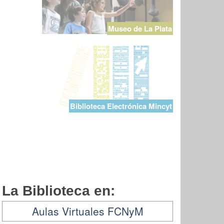
Museo de La Plata
Biblioteca Electrónica Mincyt
La Biblioteca en:
Aulas Virtuales FCNyM