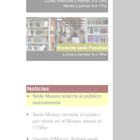
Lunes, miércoles y viernes: 8 a 14hs.
Martes y jueves: 8 a 17hs.
Horarios sede Facultad
Lunes a viernes: 8 a 18hs.
Noticias
Sede Museo abierta al público
nuevamente
Sede Museo cerrada al público
por obras en el Museo desde el
17/Mar
Viernes 6/Marzo: Ambas sede