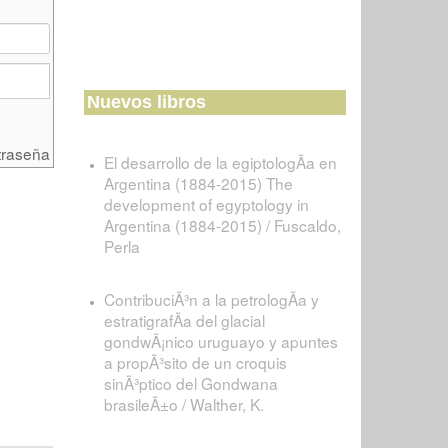
Nuevos libros
traseña
El desarrollo de la egiptologÃ­a en
Argentina (1884-2015) The
development of egyptology in
Argentina (1884-2015) / Fuscaldo,
Perla
ContribuciÃ³n a la petrologÃ­a y
estratigrafÃ­a del glacial
gondwÃ¡nico uruguayo y apuntes
a propÃ³sito de un croquis
sinÃ³ptico del Gondwana
brasileÃ±o / Walther, K.