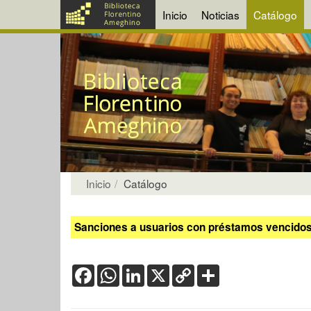
Inicio
Noticias
Catálogo
Inicio
Catálogo
Sanciones a usuarios con préstamos vencidos:
Facebook
WhatsApp
LinkedIn
X
Copy
Share
Link