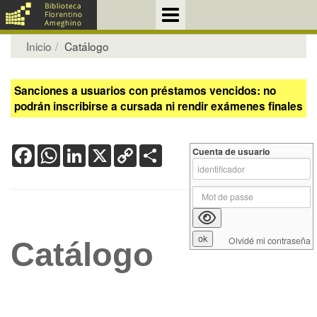
Inicio
Catálogo
Sanciones a usuarios con préstamos vencidos: no
podrán inscribirse a cursada ni rendir exámenes finales
Facebook
WhatsApp
LinkedIn
X
Copy
Share
Cuenta de usuario
Link
Olvidé mi contraseña
Catálogo