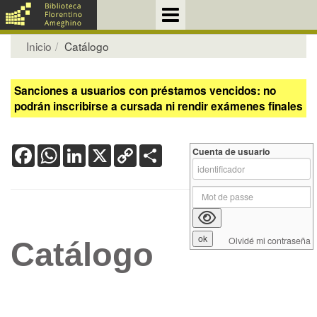
Inicio
Catálogo
Sanciones a usuarios con préstamos vencidos: no
podrán inscribirse a cursada ni rendir exámenes finales
Facebook
WhatsApp
LinkedIn
X
Copy
Share
Cuenta de usuario
Link
Olvidé mi contraseña
Catálogo