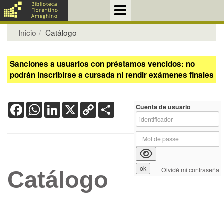
Inicio
Catálogo
Sanciones a usuarios con préstamos vencidos: no
podrán inscribirse a cursada ni rendir exámenes finales
Facebook
WhatsApp
LinkedIn
X
Copy
Share
Cuenta de usuario
Link
Olvidé mi contraseña
Catálogo