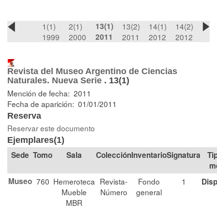
1(1)
2(1)
13(1)
13(2)
14(1)
14(2)
1999
2000
2011
2011
2012
2012
Revista del Museo Argentino de Ciencias
Naturales. Nueva Serie
.
13(1)
Mención de fecha: 2011
Fecha de aparición: 01/01/2011
Reserva
Reservar este documento
Ejemplares(1)
Tomo
Sala
Colección
Signatura
Ti
m
Museo
760
Hemeroteca
Revista-
Fondo
1
Disp
Mueble
Número
general
MBR