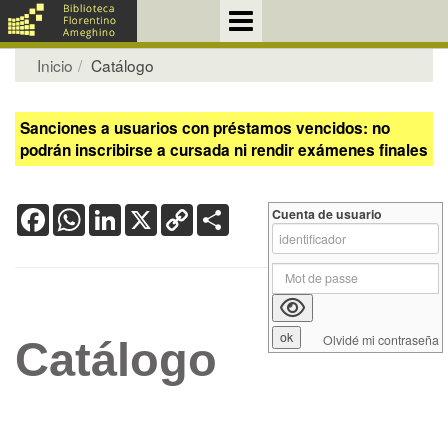
Inicio
Catálogo
Sanciones a usuarios con préstamos vencidos: no
podrán inscribirse a cursada ni rendir exámenes finales
Facebook
WhatsApp
LinkedIn
X
Copy
Share
Cuenta de usuario
Link
Olvidé mi contraseña
Catálogo