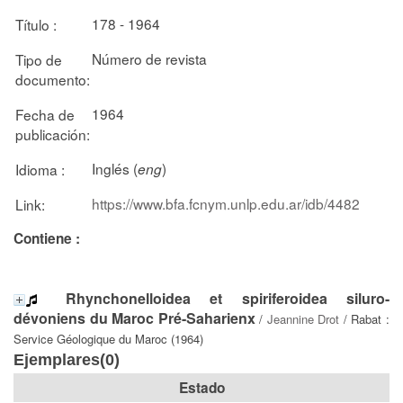
178 - 1964
Título :
Número de revista
Tipo de
documento:
1964
Fecha de
publicación:
Inglés (
)
Idioma :
eng
https://www.bfa.fcnym.unlp.edu.ar/idb/4482
Link:
Contiene :
Rhynchonelloidea et spiriferoidea siluro-
dévoniens du Maroc Pré-Saharienx
/
Jeannine Drot
/ Rabat :
Service Géologique du Maroc (1964)
Ejemplares(0)
Estado