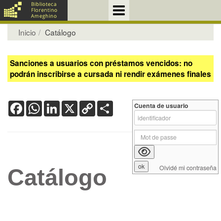
Inicio
Catálogo
Sanciones a usuarios con préstamos vencidos: no
podrán inscribirse a cursada ni rendir exámenes finales
Facebook
WhatsApp
LinkedIn
X
Copy
Share
Cuenta de usuario
Link
Olvidé mi contraseña
Catálogo