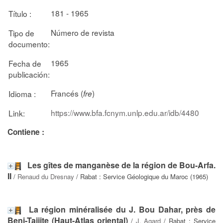
181 - 1965
Título :
Número de revista
Tipo de
documento:
1965
Fecha de
publicación:
Francés (
)
Idioma :
fre
https://www.bfa.fcnym.unlp.edu.ar/idb/4480
Link:
Contiene :
Les gîtes de manganèse de la région de Bou-Arfa.
II
/
Renaud du Dresnay
/ Rabat : Service Géologique du Maroc (1965)
La région minéralisée du J. Bou Dahar, près de
Beni-Tajjite (Haut-Atlas oriental)
/
J. Agard
/ Rabat : Service