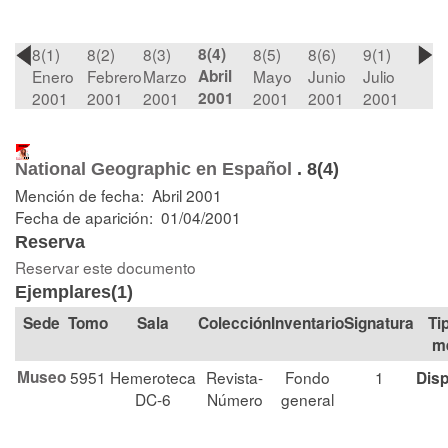
8(1)
8(2)
8(3)
8(4)
8(5)
8(6)
9(1)
Enero
Febrero
Marzo
Abril
Mayo
Junio
Julio
2001
2001
2001
2001
2001
2001
2001
National Geographic en Español
.
8(4)
Mención de fecha: Abril 2001
Fecha de aparición: 01/04/2001
Reserva
Reservar este documento
Ejemplares(1)
Tomo
Sala
Colección
Signatura
Ti
m
Museo
5951
Hemeroteca
Revista-
Fondo
1
Disp
DC-6
Número
general