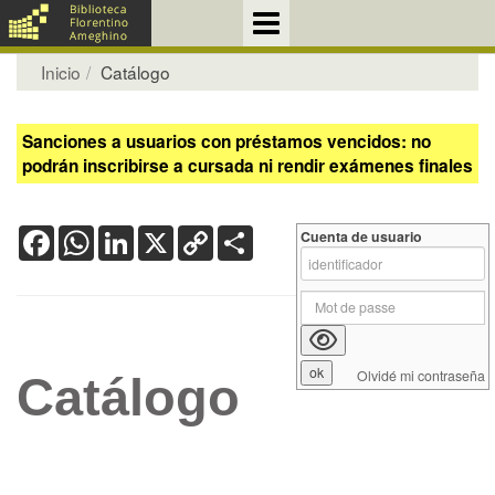
Inicio
Catálogo
Sanciones a usuarios con préstamos vencidos: no
podrán inscribirse a cursada ni rendir exámenes finales
Facebook
WhatsApp
LinkedIn
X
Copy
Share
Cuenta de usuario
Link
Olvidé mi contraseña
Catálogo