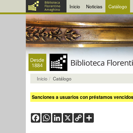
Inicio
Noticias
Catálogo
Inicio
Catálogo
Sanciones a usuarios con préstamos vencidos:
Facebook
WhatsApp
LinkedIn
X
Copy
Share
Link