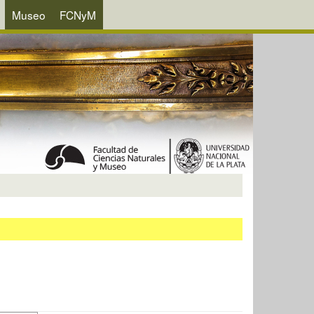
Museo
FCNyM