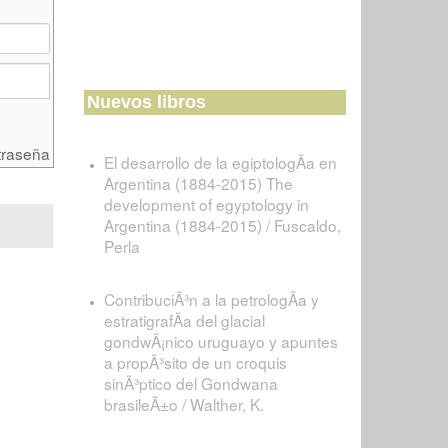
Nuevos libros
traseña
El desarrollo de la egiptologÃ­a en
Argentina (1884-2015) The
development of egyptology in
Argentina (1884-2015) / Fuscaldo,
Perla
ContribuciÃ³n a la petrologÃ­a y
estratigrafÃ­a del glacial
gondwÃ¡nico uruguayo y apuntes
a propÃ³sito de un croquis
sinÃ³ptico del Gondwana
brasileÃ±o / Walther, K.