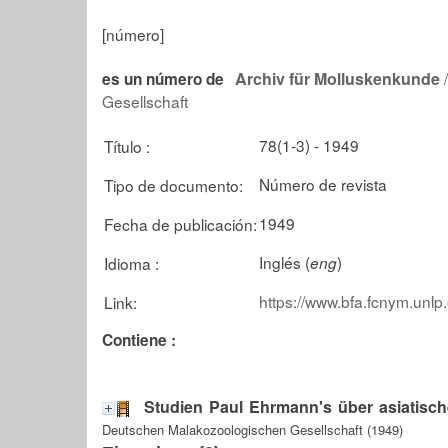
[número]
Archiv für Molluskenkunde
/
es un número de
Gesellschaft
78(1-3) - 1949
Título :
Número de revista
Tipo de documento:
1949
Fecha de publicación:
Inglés (
)
Idioma :
eng
https://www.bfa.fcnym.unlp
Link:
Contiene :
Studien Paul Ehrmann's über asiatisch
Deutschen Malakozoologischen Gesellschaft (1949)