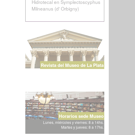
Hidrotecal en Symplectoscyphus
Milneanus (d' Orbigny)
Revista del Museo de La Plata
Horarios sede Museo
Lunes, miércoles y viernes: 8 a 14hs.
Martes y jueves: 8 a 17hs.