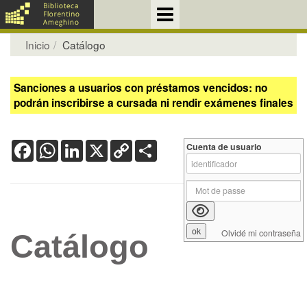
Inicio
Catálogo
Sanciones a usuarios con préstamos vencidos: no
podrán inscribirse a cursada ni rendir exámenes finales
Facebook
WhatsApp
LinkedIn
X
Copy
Share
Cuenta de usuario
Link
Olvidé mi contraseña
Catálogo