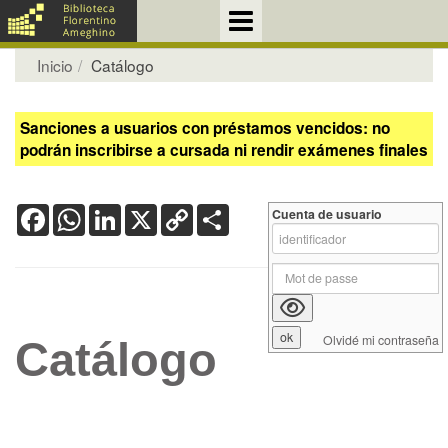
Inicio
Catálogo
Sanciones a usuarios con préstamos vencidos: no
podrán inscribirse a cursada ni rendir exámenes finales
Facebook
WhatsApp
LinkedIn
X
Copy
Share
Cuenta de usuario
Link
Olvidé mi contraseña
Catálogo