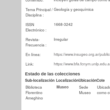
Geología y geoquímica
Tema Principal /
Disciplina :
1668-3242
ISSN
Electrónico :
Irregular
Revista-
Frecuencia :
https://www.insugeo.org.ar/publ
En línea:
https://www.bfa.fcnym.unlp.edu.a
Link:
Estado de las colecciones
Sub-localización
Localización
Ubicación
Cote
Biblioteca
Museo
Sede
Ubicad
Florentino
Museo
como o
Ameghino