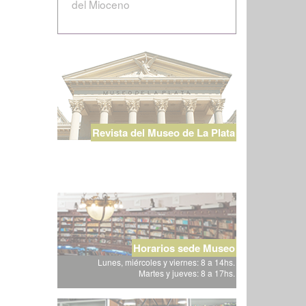
del Mioceno
Revista del Museo de La Plata
Horarios sede Museo
Lunes, miércoles y viernes: 8 a 14hs.
Martes y jueves: 8 a 17hs.