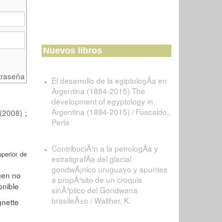
Nuevos libros
traseña
El desarrollo de la egiptologÃ­a en
Argentina (1884-2015) The
development of egyptology in
Argentina (1884-2015) / Fuscaldo,
 (2008)
;
Perla
ContribuciÃ³n a la petrologÃ­a y
uperior de
estratigrafÃ­a del glacial
gondwÃ¡nico uruguayo y apuntes
a propÃ³sito de un croquis
sinÃ³ptico del Gondwana
brasileÃ±o / Walther, K.