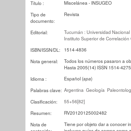
Miscelánea - INSUGEO
Título :
Revista
Tipo de
documento:
Tucumán : Universidad Nacional d
Editorial:
Instituto Superior de Correlación
1514-4836
ISBN/ISSN/DL:
Todos los números pasaron a ob
Nota general:
Hasta 2005(14) ISSN 1514-4275
Español (
)
Idioma :
spa
Argentina
Geología
Paleontolog
Palabras clave:
55+56[82]
Clasificación:
RV20120125002482
Resumen:
Tiene por objeto dar a conocer i
Nota de
incluyen guías de campo como a
contenido: