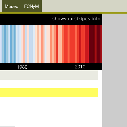
Museo
FCNyM