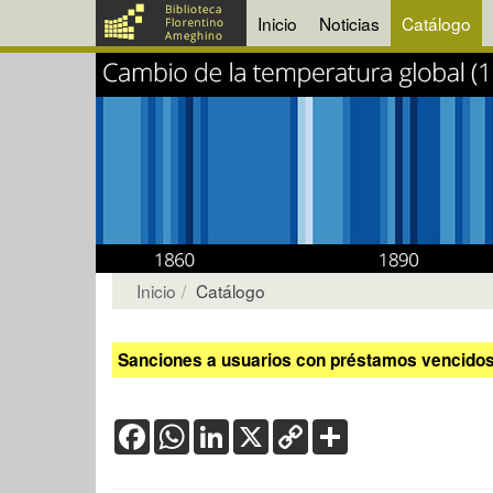
Inicio
Noticias
Catálogo
Inicio
Catálogo
Sanciones a usuarios con préstamos vencidos:
Facebook
WhatsApp
LinkedIn
X
Copy
Share
Link