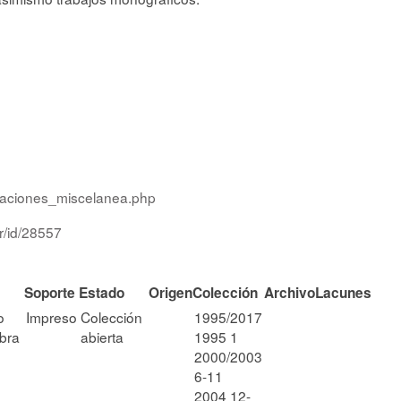
icaciones_miscelanea.php
r/id/28557
Soporte
Estado
Origen
Colección
Archivo
Lacunes
o
Impreso
Colección
1995/2017
bra
abierta
1995 1
2000/2003
6-11
2004 12-