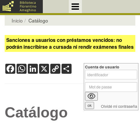
Inicio
Catálogo
Sanciones a usuarios con préstamos vencidos: no
podrán inscribirse a cursada ni rendir exámenes finales
Facebook
WhatsApp
LinkedIn
X
Copy
Share
Cuenta de usuario
Link
Olvidé mi contraseña
Catálogo