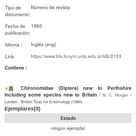
Número de revista
Tipo de
documento:
1960
Fecha de
publicación:
Inglés (
)
Idioma :
eng
https://www.bfa.fcnym.unlp.edu.ar/idb/2153
Link:
Contiene :
Chironomidae (Diptera) new to Perthshire
including some species new to Britain
/
N. C. Morgan
/
London : British Trust for Entomology (1960)
Ejemplares(0)
Estado
ningún ejemplar