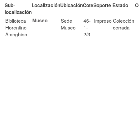
Sub-
Localización
Ubicación
Cote
Soporte
Estado
O
localización
Biblioteca
Museo
Sede
46-
Impreso
Colección
Florentino
Museo
1-
cerrada
Ameghino
2/3