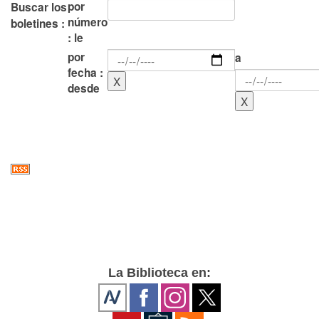
por
Buscar los
número
boletines :
: le
por
a
fecha :
desde
La Biblioteca en: