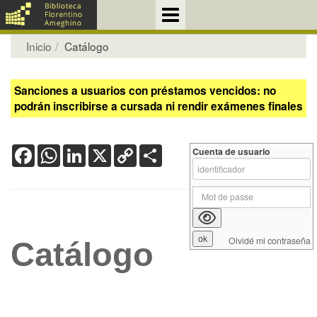
Inicio
Catálogo
Sanciones a usuarios con préstamos vencidos: no
podrán inscribirse a cursada ni rendir exámenes finales
Facebook
WhatsApp
LinkedIn
X
Copy
Share
Cuenta de usuario
Link
Olvidé mi contraseña
Catálogo