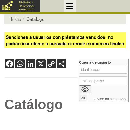
Inicio
Catálogo
Sanciones a usuarios con préstamos vencidos: no
podrán inscribirse a cursada ni rendir exámenes finales
Facebook
WhatsApp
LinkedIn
X
Copy
Share
Cuenta de usuario
Link
Olvidé mi contraseña
Catálogo