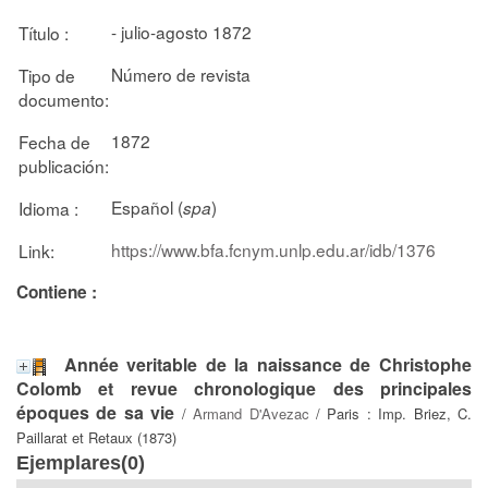
- julio-agosto 1872
Título :
Número de revista
Tipo de
documento:
1872
Fecha de
publicación:
Español (
)
Idioma :
spa
https://www.bfa.fcnym.unlp.edu.ar/idb/1376
Link:
Contiene :
Année veritable de la naissance de Christophe
Colomb et revue chronologique des principales
époques de sa vie
/
Armand D'Avezac
/ Paris : Imp. Briez, C.
Paillarat et Retaux (1873)
Ejemplares(0)