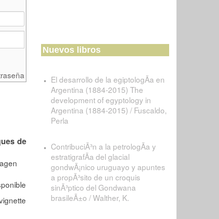
Nuevos libros
traseña
El desarrollo de la egiptologÃ­a en
Argentina (1884-2015) The
development of egyptology in
Argentina (1884-2015) / Fuscaldo,
Perla
ques de
ContribuciÃ³n a la petrologÃ­a y
estratigrafÃ­a del glacial
gondwÃ¡nico uruguayo y apuntes
a propÃ³sito de un croquis
sinÃ³ptico del Gondwana
brasileÃ±o / Walther, K.