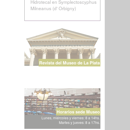
Hidrotecal en Symplectoscyphus
Milneanus (d' Orbigny)
Revista del Museo de La Plata
Horarios sede Museo
Lunes, miércoles y viernes: 8 a 14hs.
Martes y jueves: 8 a 17hs.