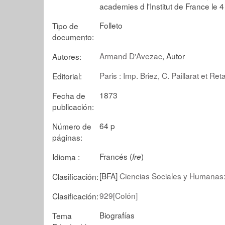
academies d l'Institut de France le 
Folleto
Tipo de
documento:
Armand D'Avezac
, Autor
Autores:
Paris : Imp. Briez, C. Paillarat et Ret
Editorial:
1873
Fecha de
publicación:
64 p
Número de
páginas:
Francés (
)
Idioma :
fre
[BFA]
Ciencias Sociales y Humanas:H
Clasificación:
929[Colón]
Clasificación:
Biografías
Tema