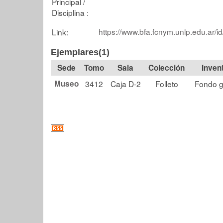
Principal /
Disciplina :
https://www.bfa.fcnym.unlp.edu.ar/i
Link:
Ejemplares(1)
Tomo
Sala
Colección
Museo
3412
Caja D-2
Folleto
Fondo g