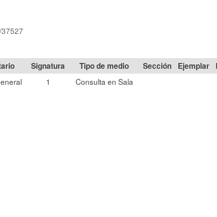
d/37527
Signatura
Tipo de medio
Sección
eneral
1
Consulta en Sala