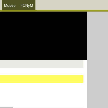
Museo
FCNyM