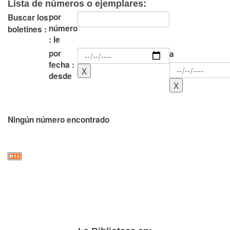
Lista de números o ejemplares:
por
Buscar los
número
boletines :
: le
por
a
fecha :
desde
Ningún número encontrado