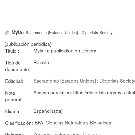
Myia
/ Sacramento [Estados Unidos] : Dipterists Society
[publicación periódica]
Myia : a publication on Diptera
Título :
Revista
Tipo de
documento:
Sacramento [Estados Unidos] : Dipterists Societ
Editorial:
Acceso parcial en: https://dipterists.org/myia.html
Nota
general:
Español (
)
Idioma :
spa
[BFA]
Ciencias Naturales y Biológicas
Clasificación:
Zoología
Entomología
Dípteros
Palabras