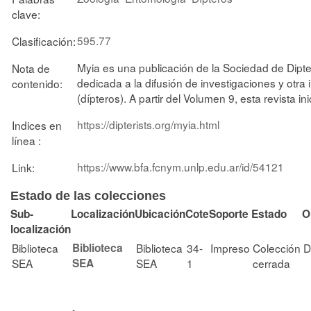
clave:
595.77
Clasificación:
Myia es una publicación de la Sociedad de Dipter
Nota de
dedicada a la difusión de investigaciones y otr
contenido:
(dípteros). A partir del Volumen 9, esta revista ini
https://dipterists.org/myia.html
Indices en
línea :
https://www.bfa.fcnym.unlp.edu.ar/id/54121
Link:
Estado de las colecciones
Sub-
Localización
Ubicación
Cote
Soporte
Estado
O
localización
Biblioteca
Biblioteca
Biblioteca
34-
Impreso
Colección
D
SEA
SEA
SEA
1
cerrada