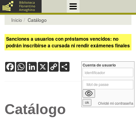
Inicio
Catálogo
Sanciones a usuarios con préstamos vencidos: no
podrán inscribirse a cursada ni rendir exámenes finales
Facebook
WhatsApp
LinkedIn
X
Copy
Share
Cuenta de usuario
Link
Olvidé mi contraseña
Catálogo