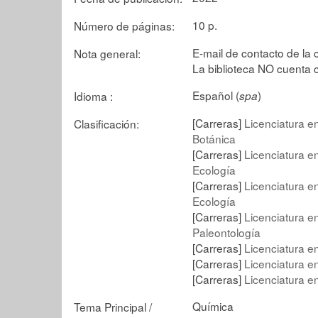
10 p.
Número de páginas:
E-mail de contacto de la
Nota general:
La biblioteca NO cuenta 
Español (
)
Idioma :
spa
[Carreras]
Licenciatura en
Clasificación:
Botánica
[Carreras]
Licenciatura en
Ecología
[Carreras]
Licenciatura en
Ecología
[Carreras]
Licenciatura en
Paleontología
[Carreras]
Licenciatura e
[Carreras]
Licenciatura 
[Carreras]
Licenciatura e
Química
Tema Principal /