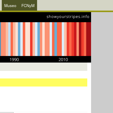
Museo
FCNyM