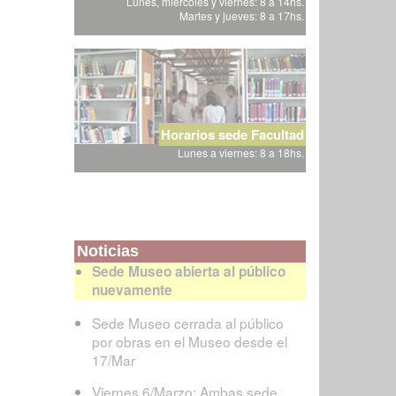
Lunes, miércoles y viernes: 8 a 14hs.
Martes y jueves: 8 a 17hs.
Horarios sede Facultad
Lunes a viernes: 8 a 18hs.
Noticias
Sede Museo abierta al público
nuevamente
Sede Museo cerrada al público
por obras en el Museo desde el
17/Mar
Viernes 6/Marzo: Ambas sede