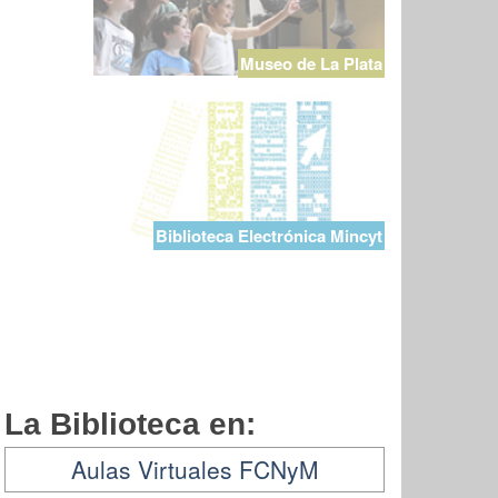
Museo de La Plata
Biblioteca Electrónica Mincyt
La Biblioteca en:
Aulas Virtuales FCNyM