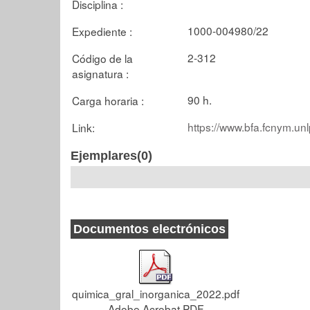
Disciplina :
1000-004980/22
Expediente :
2-312
Código de la
asignatura :
90 h.
Carga horaria :
https://www.bfa.fcnym.un
Link:
Ejemplares(0)
Documentos electrónicos
quimica_gral_inorganica_2022.pdf
Adobe Acrobat PDF