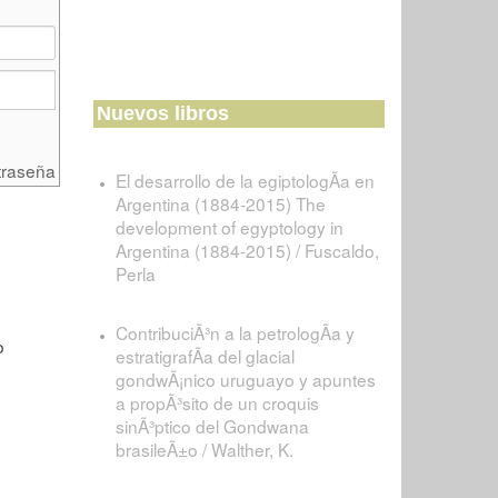
Nuevos libros
traseña
El desarrollo de la egiptologÃ­a en
Argentina (1884-2015) The
development of egyptology in
Argentina (1884-2015) / Fuscaldo,
Perla
ContribuciÃ³n a la petrologÃ­a y
estratigrafÃ­a del glacial
gondwÃ¡nico uruguayo y apuntes
a propÃ³sito de un croquis
sinÃ³ptico del Gondwana
brasileÃ±o / Walther, K.