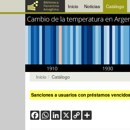
Inicio
Noticias
Catálogo
Inicio
Catálogo
Sanciones a usuarios con préstamos vencidos:
Facebook
WhatsApp
LinkedIn
X
Copy
Share
Link