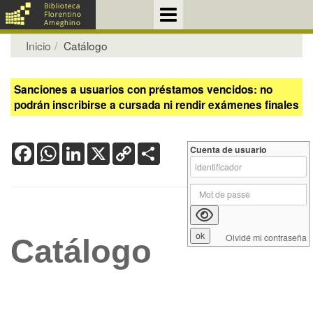
Inicio
Catálogo
Sanciones a usuarios con préstamos vencidos: no
podrán inscribirse a cursada ni rendir exámenes finales
Facebook
WhatsApp
LinkedIn
X
Copy
Share
Cuenta de usuario
Link
Olvidé mi contraseña
Catálogo