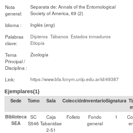
Separata de: Annals of the Entomological
Nota
Society of America, 69 (2)
general:
Inglés (
)
Idioma :
eng
Dípteros
Tábanos
Estados inmaduros
Palabras
Etiopía
clave:
Zoología
Tema
Principal /
Disciplina :
https://www.bfa.fcnym.unlp.edu.ar/id/49387
Link:
Ejemplares(1)
Tomo
Sala
Colección
Signatura
Ti
m
Biblioteca
SC
Caja
Folleto
Fondo
1
Co
SEA
S546
Tabanidae
general
en
2-51