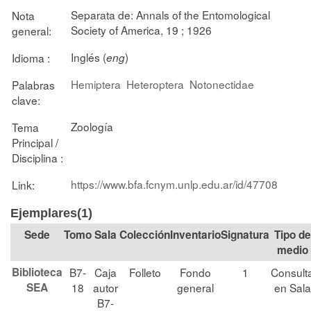
Separata de: Annals of the Entomological
Nota
Society of America, 19 ; 1926
general:
Inglés (
)
Idioma :
eng
Hemiptera
Heteroptera
Notonectidae
Palabras
clave:
Zoología
Tema
Principal /
Disciplina :
https://www.bfa.fcnym.unlp.edu.ar/id/47708
Link:
Ejemplares(1)
Tomo
Sala
Colección
Signatura
Tipo de
medio
Biblioteca
B7-
Caja
Folleto
Fondo
1
Consult
SEA
18
autor
general
en Sala
B7-