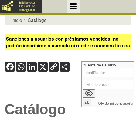
Inicio
Catálogo
Sanciones a usuarios con préstamos vencidos: no
podrán inscribirse a cursada ni rendir exámenes finales
Facebook
WhatsApp
LinkedIn
X
Copy
Share
Cuenta de usuario
Link
Olvidé mi contraseña
Catálogo