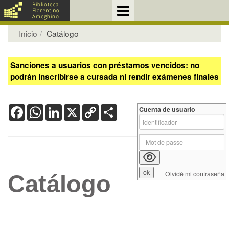
Inicio
Catálogo
Sanciones a usuarios con préstamos vencidos: no
podrán inscribirse a cursada ni rendir exámenes finales
Facebook
WhatsApp
LinkedIn
X
Copy
Share
Cuenta de usuario
Link
Olvidé mi contraseña
Catálogo