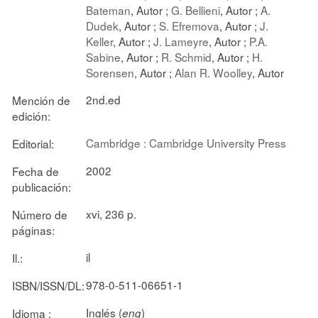
Bateman
, Autor ;
G. Bellieni
, Autor ;
A.
Dudek
, Autor ;
S. Efremova
, Autor ;
J.
Keller
, Autor ;
J. Lameyre
, Autor ;
P.A.
Sabine
, Autor ;
R. Schmid
, Autor ;
H.
Sorensen
, Autor ;
Alan R. Woolley
, Autor
2nd.ed
Mención de
edición:
Cambridge : Cambridge University Press
Editorial:
2002
Fecha de
publicación:
xvi, 236 p.
Número de
páginas:
il
Il.:
978-0-511-06651-1
ISBN/ISSN/DL:
Inglés (
)
Idioma :
eng