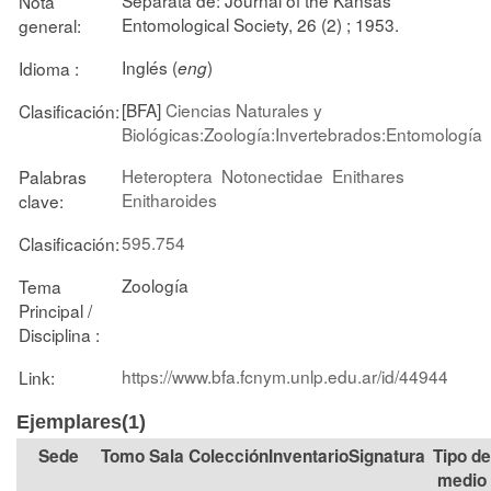
Nota
Entomological Society, 26 (2) ; 1953.
general:
Inglés (
)
Idioma :
eng
[BFA]
Ciencias Naturales y
Clasificación:
Biológicas:Zoología:Invertebrados:Entomología
Heteroptera
Notonectidae
Enithares
Palabras
Enitharoides
clave:
595.754
Clasificación:
Zoología
Tema
Principal /
Disciplina :
https://www.bfa.fcnym.unlp.edu.ar/id/44944
Link:
Ejemplares(1)
Tomo
Sala
Colección
Signatura
Tipo de
medio