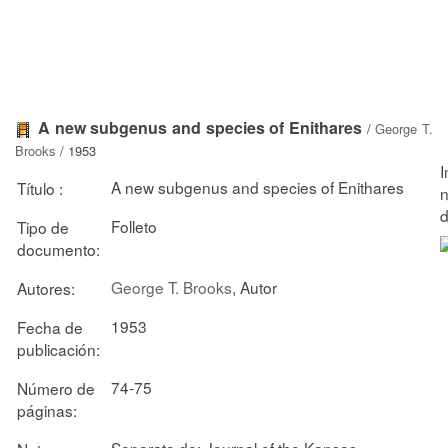
A new subgenus and species of Enithares
/
George T.
Brooks
/ 1953
A new subgenus and species of Enithares
Título :
Folleto
Tipo de
documento:
George T. Brooks
, Autor
Autores:
1953
Fecha de
publicación:
74-75
Número de
páginas:
Separata de: Journal of the Kansas