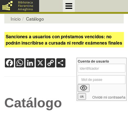
Inicio
Catálogo
Sanciones a usuarios con préstamos vencidos: no
podrán inscribirse a cursada ni rendir exámenes finales
Facebook
WhatsApp
LinkedIn
X
Copy
Share
Cuenta de usuario
Link
Olvidé mi contraseña
Catálogo