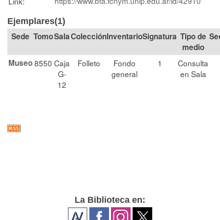
https://www.bfa.fcnym.unlp.edu.ar/id/42910
Link:
Ejemplares(1)
Tomo
Sala
Colección
Signatura
Tipo de
Se
medio
Museo
8550
Caja
Folleto
Fondo
1
Consulta
G-
general
en Sala
12
La Biblioteca en: