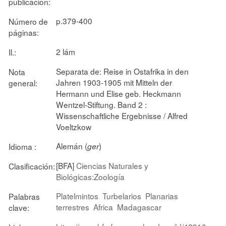
publicación:
p.379-400
Número de
páginas:
2 lám
Il.:
Separata de: Reise in Ostafrika in den
Nota
Jahren 1903-1905 mit Mitteln der
general:
Hermann und Elise geb. Heckmann
Wentzel-Stiftung. Band 2 :
Wissenschaftliche Ergebnisse / Alfred
Voeltzkow
Alemán (
)
Idioma :
ger
[BFA]
Ciencias Naturales y
Clasificación:
Biológicas:Zoología
Platelmintos
Turbelarios
Planarias
Palabras
terrestres
Africa
Madagascar
clave: