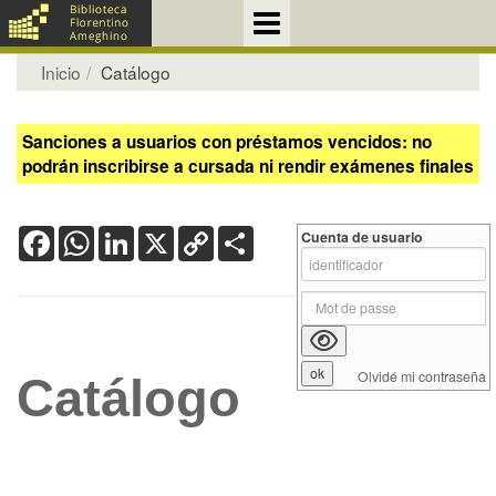
Inicio
Catálogo
Sanciones a usuarios con préstamos vencidos: no
podrán inscribirse a cursada ni rendir exámenes finales
Facebook
WhatsApp
LinkedIn
X
Copy
Share
Cuenta de usuario
Link
Olvidé mi contraseña
Catálogo