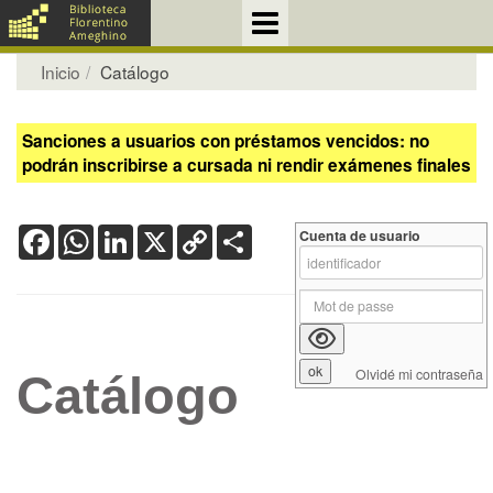
Inicio
Catálogo
Sanciones a usuarios con préstamos vencidos: no
podrán inscribirse a cursada ni rendir exámenes finales
Facebook
WhatsApp
LinkedIn
X
Copy
Share
Cuenta de usuario
Link
Olvidé mi contraseña
Catálogo