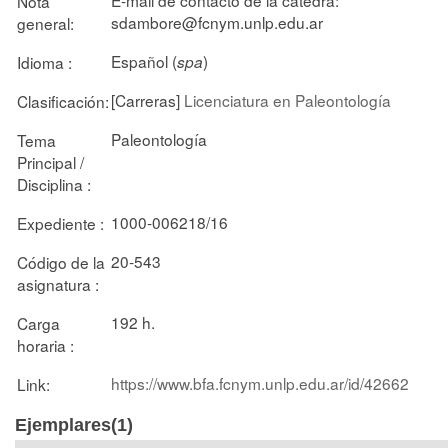
Nota
sdambore@fcnym.unlp.edu.ar
general:
Español (
)
Idioma :
spa
[Carreras]
Licenciatura en Paleontología
Clasificación:
Paleontología
Tema
Principal /
Disciplina :
1000-006218/16
Expediente :
20-543
Código de la
asignatura :
192 h.
Carga
horaria :
https://www.bfa.fcnym.unlp.edu.ar/id/42662
Link:
Ejemplares(1)