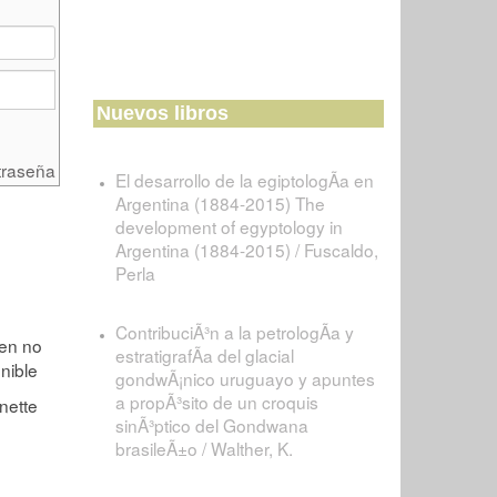
Nuevos libros
traseña
El desarrollo de la egiptologÃ­a en
Argentina (1884-2015) The
development of egyptology in
Argentina (1884-2015) / Fuscaldo,
Perla
ContribuciÃ³n a la petrologÃ­a y
estratigrafÃ­a del glacial
gondwÃ¡nico uruguayo y apuntes
a propÃ³sito de un croquis
sinÃ³ptico del Gondwana
brasileÃ±o / Walther, K.