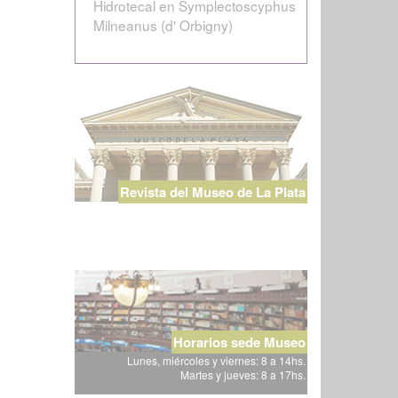
Hidrotecal en Symplectoscyphus
Milneanus (d' Orbigny)
Revista del Museo de La Plata
Horarios sede Museo
Lunes, miércoles y viernes: 8 a 14hs.
Martes y jueves: 8 a 17hs.