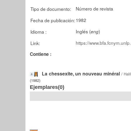
Número de revista
Tipo de documento:
1982
Fecha de publicación:
Inglés (
)
Idioma :
eng
https://www.bfa.fcnym.unlp
Link:
Contiene :
La chessexite, un nouveau minéral
/
Hali
(1982)
Ejemplares(0)