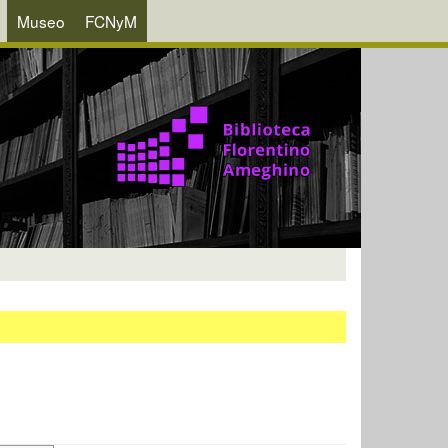
Museo
FCNyM