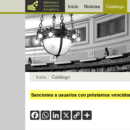
Inicio
Noticias
Catálogo
Inicio
Catálogo
Sanciones a usuarios con préstamos vencidos:
Facebook
WhatsApp
LinkedIn
X
Copy
Share
Link